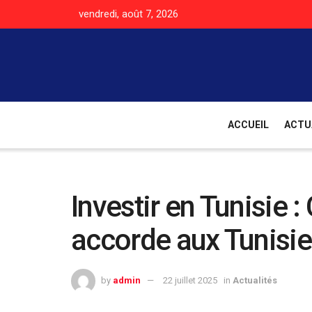
vendredi, août 7, 2026
ACCUEIL
ACTU
Investir en Tunisie 
accorde aux Tunisien
by
admin
22 juillet 2025
in
Actualités