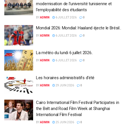
modernisation de l’université tunisienne et
l’employabilité des étudiants
BY
ADMIN
6 JUILLET 2026
0
Mondial 2026: Mondial: Haaland éjecte le Brésil..
BY
ADMIN
6 JUILLET 2026
0
La météo du lundi 6 juillet 2026..
BY
ADMIN
6 JUILLET 2026
0
Les horaires administratifs d’été
BY
ADMIN
29 JUIN 2026
0
Cairo International Film Festival Participates in
the Belt and Road Film Week at Shanghai
International Film Festival
BY
ADMIN
25 JUIN 2026
0