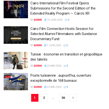
Cairo International Film Festival Opens
Submissions for the Second Edition of the
Extended Reality Program — Cairo’s XR
BY
ADMIN
14 JUIN 2026
0
Cairo Film Connection Hosts Session for
Selected Alumni Filmmakers with Sundance
Documentary Fund
BY
ADMIN
7 JUIN 2026
0
Tunisie : économie en transition et géopolitique
des talents
BY
ADMIN
23 MAI 2026
0
Poste tunisienne : aujourd’hui, ouverture
exceptionnelle de 168 bureaux
BY
ADMIN
23 MAI 2026
0
1
2
…
36