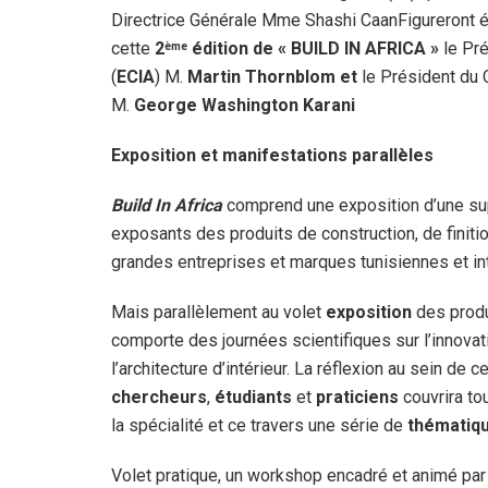
Directrice Générale Mme Shashi CaanFigureront é
cette
2
édition de « BUILD IN AFRICA »
le Pré
ème
(
ECIA
) M.
Martin Thornblom et
le Président du C
M.
George Washington Karani
Exposition et manifestations parallèles
Build In Africa
comprend une exposition d’une sup
exposants des produits de construction, de finit
grandes entreprises et marques tunisiennes et in
Mais parallèlement au volet
exposition
des produ
comporte des journées scientifiques sur l’innova
l’architecture d’intérieur. La réflexion au sein de
chercheurs
,
étudiants
et
praticiens
couvrira t
la spécialité et ce travers une série de
thématiq
Volet pratique, un workshop encadré et animé pa