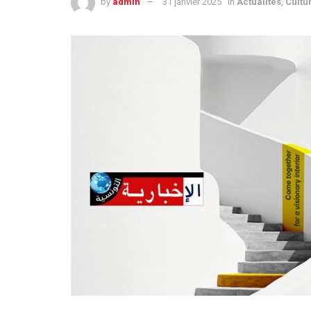
by
admin
31 janvier 2025
in
Actualités
,
Cultu