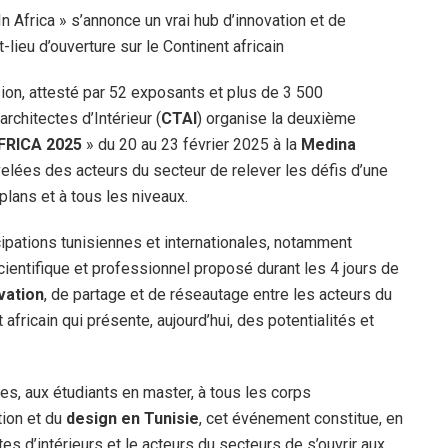
n Africa » s’annonce un vrai hub d’innovation et de
lieu d’ouverture sur le Continent africain
ion, attesté par 52 exposants et plus de 3 500
rchitectes d’Intérieur (
CTAI
) organise la deuxième
AFRICA 2025
» du 20 au 23 février 2025 à la
Medina
lées des acteurs du secteur de relever les défis d’une
plans et à tous les niveaux.
icipations tunisiennes et internationales, notamment
cientifique et professionnel proposé durant les 4 jours de
vation
, de partage et de réseautage entre les acteurs du
 africain qui présente, aujourd’hui, des potentialités et
ires, aux étudiants en master, à tous les corps
ion et du
design en Tunisie
, cet événement constitue, en
tes d’intérieurs et le acteurs du secteurs de s’ouvrir aux