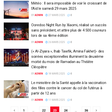
Météo : Il sera impossible de voir le croissant de
l’Aïd le samedi 29 mars 2025
BY
ADMIN
27 MARS 2025
0
Ooredoo Night Run by Xiaomi, réalisé un succès
sans précédent, et attire plus de 4 500 coureurs
lors de sa 4ème édition
BY
ADMIN
26 MARS 2025
0
(« Al-Ziyara », Ihab Tawfik, Amina Fakhet)- des
soirées exceptionnelles illuminent la deuxième
moitié du mois de Ramadan au Théâtre
Cléopâtre
BY
ADMIN
18 MARS 2025
0
Le ministère de la Santé appelle à la vaccination
des filles contre le cancer du col de l’utérus à
partir de 12 ans
BY
ADMIN
11 MARS 2025
0
1
…
22
23
24
…
36