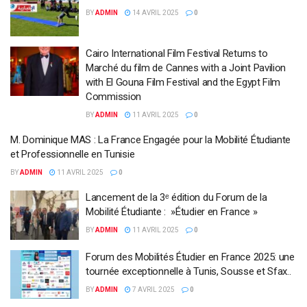
BY
ADMIN
14 AVRIL 2025
0
Cairo International Film Festival Returns to
Marché du film de Cannes with a Joint Pavilion
with El Gouna Film Festival and the Egypt Film
Commission
BY
ADMIN
11 AVRIL 2025
0
M. Dominique MAS : La France Engagée pour la Mobilité Étudiante
et Professionnelle en Tunisie
BY
ADMIN
11 AVRIL 2025
0
Lancement de la 3ᵉ édition du Forum de la
Mobilité Étudiante : »Étudier en France »
BY
ADMIN
11 AVRIL 2025
0
Forum des Mobilités Étudier en France 2025: une
tournée exceptionnelle à Tunis, Sousse et Sfax..
BY
ADMIN
7 AVRIL 2025
0