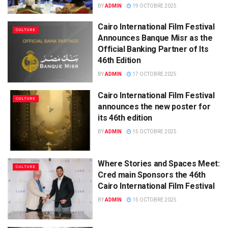
BY
ADMIN
19 OCTOBRE 2025
Cairo International Film Festival
CULTURE
Announces Banque Misr as the
Official Banking Partner of Its
46th Edition
BY
ADMIN
17 OCTOBRE 2025
Cairo International Film Festival
CULTURE
announces the new poster for
its 46th edition
BY
ADMIN
15 OCTOBRE 2025
Where Stories and Spaces Meet:
CULTURE
Cred main Sponsors the 46th
Cairo International Film Festival
BY
ADMIN
15 OCTOBRE 2025