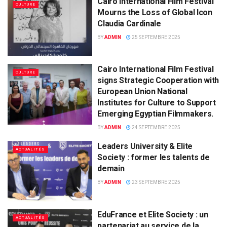
Cairo International Film Festival
CULTURE
Mourns the Loss of Global Icon
Claudia Cardinale
BY
ADMIN
25 SEPTEMBRE 2025
Cairo International Film Festival
CULTURE
signs Strategic Cooperation with
European Union National
Institutes for Culture to Support
Emerging Egyptian Filmmakers.
BY
ADMIN
24 SEPTEMBRE 2025
Leaders University & Elite
ACTUALITÉS
Society : former les talents de
demain
BY
ADMIN
23 SEPTEMBRE 2025
EduFrance et Elite Society : un
ACTUALITÉS
partenariat au service de la