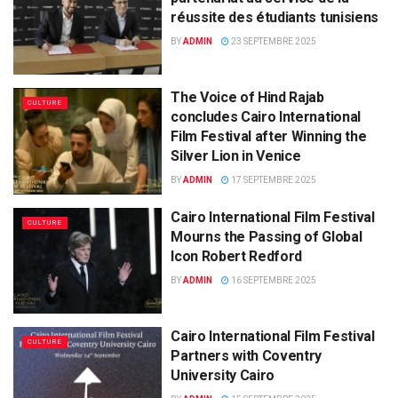
réussite des étudiants tunisiens
BY
ADMIN
23 SEPTEMBRE 2025
The Voice of Hind Rajab
CULTURE
concludes Cairo International
Film Festival after Winning the
Silver Lion in Venice
BY
ADMIN
17 SEPTEMBRE 2025
Cairo International Film Festival
CULTURE
Mourns the Passing of Global
Icon Robert Redford
BY
ADMIN
16 SEPTEMBRE 2025
Cairo International Film Festival
CULTURE
Partners with Coventry
University Cairo