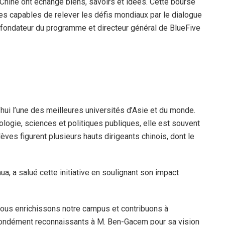
a Chine ont échangé biens, savoirs et idées. Cette bourse
es capables de relever les défis mondiaux par le dialogue
 fondateur du programme et directeur général de BlueFive
’hui l’une des meilleures universités d’Asie et du monde.
logie, sciences et politiques publiques, elle est souvent
es figurent plusieurs hauts dirigeants chinois, dont le
a, a salué cette initiative en soulignant son impact
, nous enrichissons notre campus et contribuons à
ondément reconnaissants à M. Ben-Gacem pour sa vision