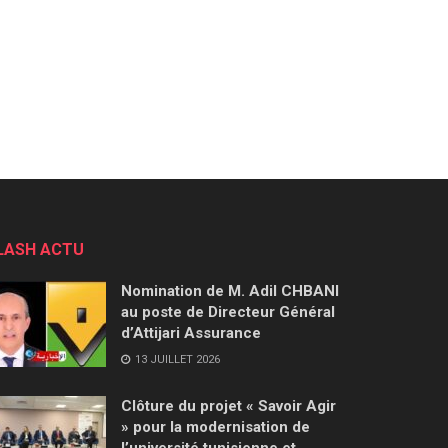
LASH ACTU
Nomination de M. Adil CHBANI
au poste de Directeur Général
d’Attijari Assurance
13 JUILLET 2026
Clôture du projet « Savoir Agir
» pour la modernisation de