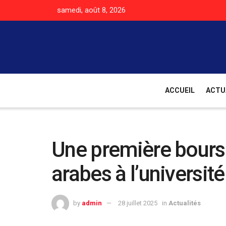
samedi, août 8, 2026
ACCUEIL
ACTU
Une première bourse
arabes à l’universit
by
admin
28 juillet 2025
in
Actualités