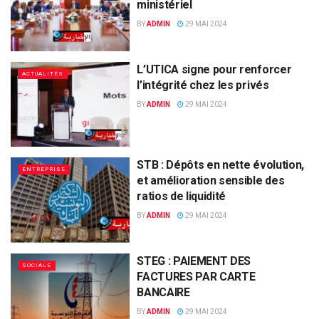
ministériel
BY
ADMIN
29 MAI 2024
L’UTICA signe pour renforcer
ACTUALITÉS
l’intégrité chez les privés
BY
ADMIN
29 MAI 2024
STB : Dépôts en nette évolution,
ENTREPRISE
et amélioration sensible des
ratios de liquidité
BY
ADMIN
29 MAI 2024
STEG : PAIEMENT DES
SOCIALE
FACTURES PAR CARTE
BANCAIRE
BY
ADMIN
29 MAI 2024