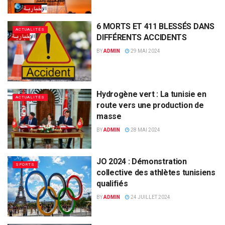
6 MORTS ET 411 BLESSÉS DANS
ACTUALITÉS
DIFFÉRENTS ACCIDENTS
BY
ADMIN
29 MAI 2024
Hydrogène vert : La tunisie en
ACTUALITÉS
route vers une production de
masse
BY
ADMIN
28 MAI 2024
JO 2024 : Démonstration
SPORTS
collective des athlètes tunisiens
qualifiés
BY
ADMIN
24 JUILLET 2024